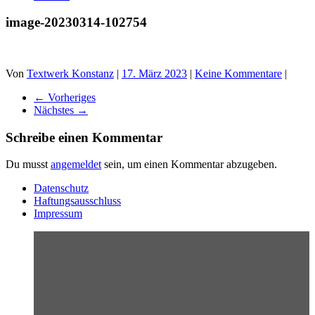
image-20230314-102754
Von
Textwerk Konstanz
|
17. März 2023
|
Keine Kommentare
|
← Vorheriges
Nächstes →
Schreibe einen Kommentar
Du musst
angemeldet
sein, um einen Kommentar abzugeben.
Datenschutz
Haftungsausschluss
Impressum