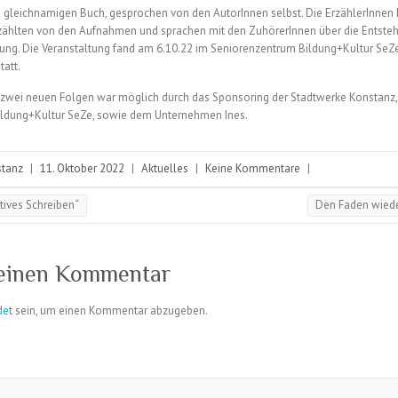
gleichnamigen Buch, gesprochen von den AutorInnen selbst. Die ErzählerInnen 
zählten von den Aufnahmen und sprachen mit den ZuhörerInnen über die Entste
tung. Die Veranstaltung fand am 6.10.22 im Seniorenzentrum Bildung+Kultur SeZ
tatt.
 zwei neuen Folgen war möglich durch das Sponsoring der Stadtwerke Konstanz
ldung+Kultur SeZe, sowie dem Unternehmen Ines.
stanz
|
11. Oktober 2022
|
Aktuelles
|
Keine Kommentare
|
tives Schreiben“
Den Faden wie
 einen Kommentar
det
sein, um einen Kommentar abzugeben.