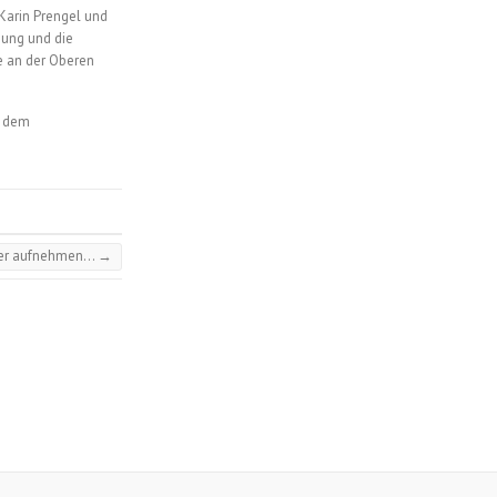
Karin Prengel und
hung und die
e an der Oberen
, dem
der aufnehmen…
→