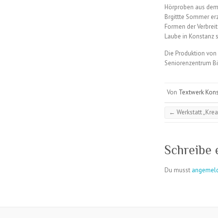
Hörproben aus dem 
Brgittte Sommer er
Formen der Verbrei
Laube in Konstanz s
Die Produktion von
Seniorenzentrum Bi
Von
Textwerk Kon
←
Werkstatt „Krea
Schreibe
Du musst
angemel