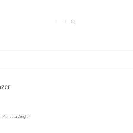
Suchen
nzer
in Manuela Ziegler