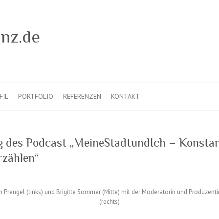
FIL
PORTFOLIO
REFERENZEN
KONTAKT
g des Podcast „MeineStadtundIch – Konsta
rzählen“
n Prengel (links) und Brigitte Sommer (Mitte) mit der Moderatorin und Produzent
(rechts)