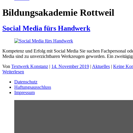
Bildungsakademie Rottweil
Social Media fürs Handwerk
Kompetenz und Erfolg mit Social Media Sie suchen Fachpersonal od
Media sind zu unverzichtbaren Werkzeugen geworden. Ein zweitägi
Von
Textwerk Konstanz
|
14. November 2019
|
Aktuelles
|
Keine Ko
Weiterlesen
Datenschutz
Haftungsausschluss
Impressum