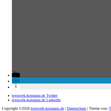
textwerk-konstanz.de Twitter
textwerk-konstanz.de LinkedIn
Copyright ©2026
textwerk-konstanz.de
|
Datenschutz
| Theme von:
T